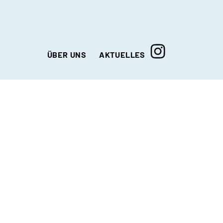
ÜBER UNS
AKTUELLES
Aktuelle Meldungen
Unser Team
Die Suchtkooperation NRW
Der Träger
Wegbeschreibung