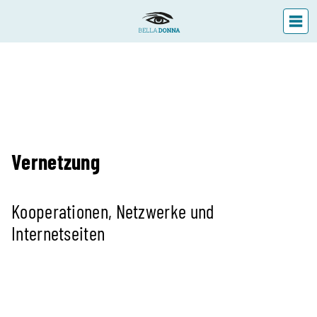
DIE LANDESFACHSTELLE
Themen der Landesfachstelle Familie und
Geschlechtervielfalt
Förderprojekte und Studien
Vernetzung
Vernetzung
Publikationen
Kooperationen, Netzwerke und
VERANSTALTUNGEN
Internetseiten
ÜBER UNS
AKTUELLES