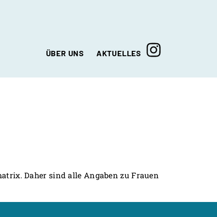
ÜBER UNS
AKTUELLES
Aktuelle Meldungen
Unser Team
Die Suchtkooperation NRW
Der Träger
Wegbeschreibung
matrix. Daher sind alle Angaben zu Frauen