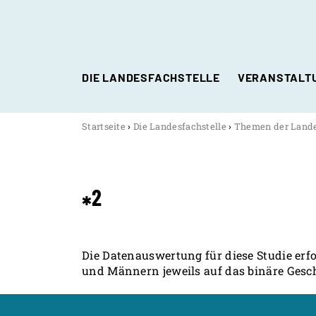
DIE LANDESFACHSTELLE
VERANSTALT
Themen der Landesfachstelle Familie und Gesc
Startseite
›
Die Landesfachstelle
›
Themen der Landes
Förderprojekte und Studien
Vernetzung
2
*
Publikationen
Die Datenauswertung für diese Studie erfo
und Männern jeweils auf das binäre Gesch