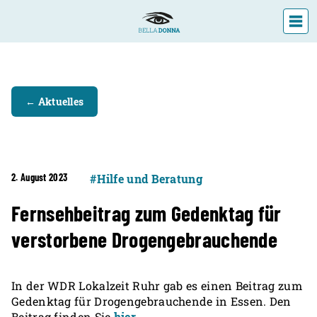
DIE LANDESFACHSTELLE
← Aktuelles
VERANSTALTUNGEN
ÜBER UNS
AKTUELLES
2. August 2023
#Hilfe und Beratung
Fernsehbeitrag zum Gedenktag für
verstorbene Drogengebrauchende
In der WDR Lokalzeit Ruhr gab es einen Beitrag zum
Gedenktag für Drogengebrauchende in Essen. Den
Beitrag finden Sie
hier
.