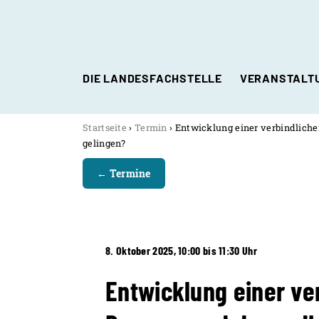
DIE LANDESFACHSTELLE
VERANSTALT
Themen der Landesfachstelle Familie und Gesc
Startseite
›
Termin
›
Entwicklung einer verbindlich
gelingen?
Förderprojekte und Studien
← Termine
Vernetzung
Publikationen
8. Oktober 2025, 10:00 bis 11:30 Uhr
Entwicklung einer ve