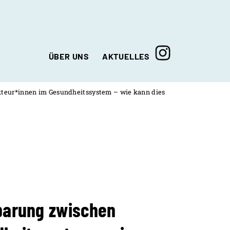
ÜBER UNS
AKTUELLES
Aktuelle Meldungen
Unser Team
kteur*innen im Gesundheitssystem – wie kann dies
Die Suchtkooperation NRW
Der Träger
Wegbeschreibung
nbarung zwischen