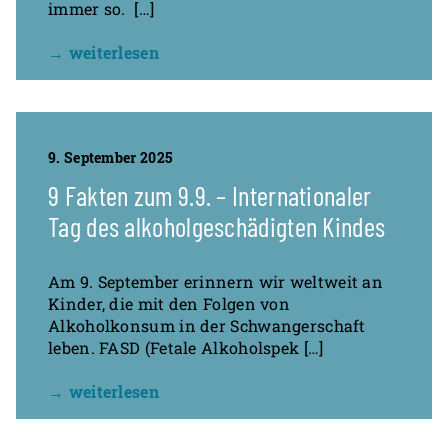
immer so. […]
→ weiterlesen
9. September 2025
9 Fakten zum 9.9. – Internationaler
Tag des alkoholgeschädigten Kindes
Am 9. September erinnern wir weltweit an
Kinder, die mit den Folgen von
Alkoholkonsum in der Schwangerschaft
leben. FASD (Fetale Alkoholspek […]
→ weiterlesen