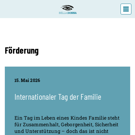
DIE LANDESFACHSTELLE
Förderung
VERANSTALTUNGEN
ÜBER UNS
AKTUELLES
15. Mai 2026
Internationaler Tag der Familie
Ein Tag im Leben eines Kindes Familie steht
für Zusammenhalt, Geborgenheit, Sicherheit
und Unterstützung – doch das ist nicht